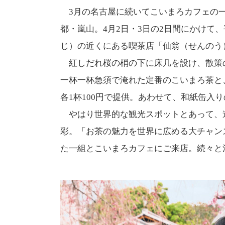
3月の名古屋に続いてこいまろカフェの一
都・嵐山。4月2日・3日の2日間にかけて
じ）の近くにある喫茶店「仙翁（せんのう
紅しだれ桜の梢の下に床几を設け、散策
一杯一杯急須で淹れた定番のこいまろ茶と
各1杯100円で提供。あわせて、和紙缶入
やはり世界的な観光スポットとあって、
彩。「お茶の魅力を世界に広める大チャン
た一組とこいまろカフェにご来店。続々と